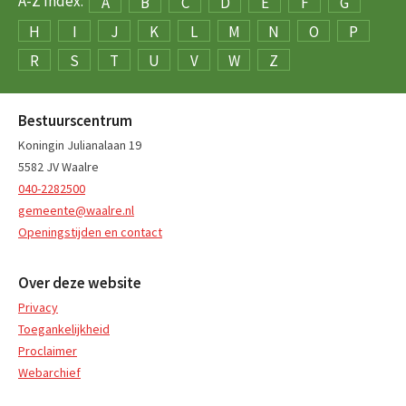
A-Z Index:
A
B
C
D
E
F
G
H
I
J
K
L
M
N
O
P
R
S
T
U
V
W
Z
Bestuurscentrum
Koningin Julianalaan 19
5582 JV Waalre
040-2282500
gemeente@waalre.nl
Openingstijden en contact
Over deze website
Privacy
Toegankelijkheid
Proclaimer
Webarchief