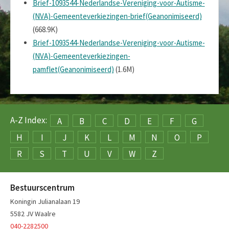
Brief-1093544-Nederlandse-Vereniging-voor-Autisme-
(NVA)-Gemeenteverkiezingen-brief(Geanonimiseerd)
(668.9K)
Brief-1093544-Nederlandse-Vereniging-voor-Autisme-
(NVA)-Gemeenteverkiezingen-
pamflet(Geanonimiseerd)
(1.6M)
A-Z Index:
A
B
C
D
E
F
G
H
I
J
K
L
M
N
O
P
R
S
T
U
V
W
Z
Bestuurscentrum
Koningin Julianalaan 19
5582 JV Waalre
040-2282500