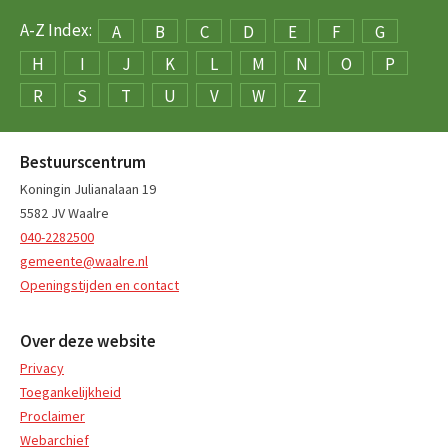
A-Z Index:
A
B
C
D
E
F
G
H
I
J
K
L
M
N
O
P
R
S
T
U
V
W
Z
Bestuurscentrum
Koningin Julianalaan 19
5582 JV Waalre
040-2282500
gemeente@waalre.nl
Openingstijden en contact
Over deze website
Privacy
Toegankelijkheid
Proclaimer
Webarchief