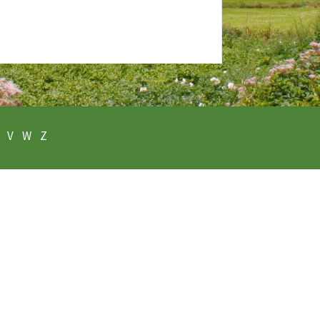
V
W
Z