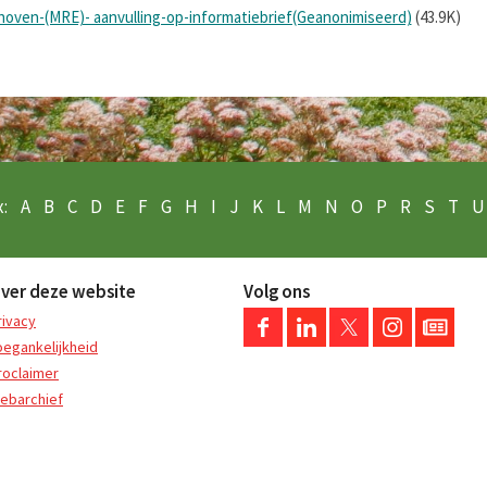
hoven-(MRE)- aanvulling-op-informatiebrief(Geanonimiseerd)
(43.9K)
:
A
B
C
D
E
F
G
H
I
J
K
L
M
N
O
P
R
S
T
U
ver deze website
Volg ons
rivacy
oegankelijkheid
roclaimer
ebarchief