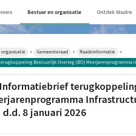
emers
Bestuur en organisatie
Ontdek Waalre
 organisatie
Gemeenteraad
Raadsinformatie
>
>
>
erugkoppeling Bestuurlijk Overleg (BO) Meerjarenprogramma Infr
nformatiebrief terugkoppeling
erjarenprogramma Infrastruct
 d.d. 8 januari 2026