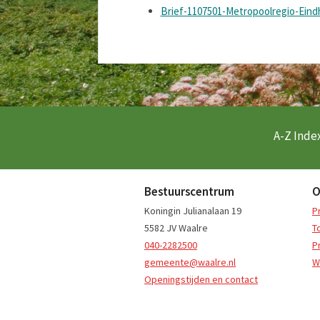
Brief-1107501-Metropoolregio-Eind
A-Z Index
Bestuurscentrum
O
Koningin Julianalaan 19
P
5582 JV Waalre
T
040-2282500
P
gemeente@waalre.nl
W
Openingstijden en contact