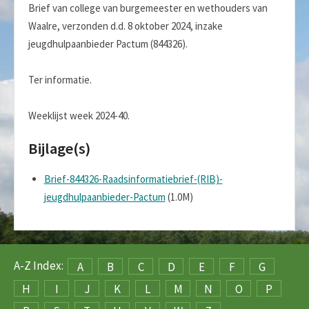
Brief van college van burgemeester en wethouders van
Waalre, verzonden d.d. 8 oktober 2024, inzake
jeugdhulpaanbieder Pactum (844326).
Ter informatie.
Weeklijst week 2024-40.
Bijlage(s)
Brief-844326-Raadsinformatiebrief-(RIB)-
jeugdhulpaanbieder-Pactum
(1.0M)
A-Z Index:
A
B
C
D
E
F
G
H
I
J
K
L
M
N
O
P