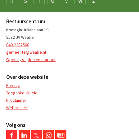
R
S
T
U
V
W
Z
Bestuurscentrum
Koningin Julianalaan 19
5582 JV Waalre
040-2282500
gemeente@waalre.nl
Openingstijden en contact
Over deze website
Privacy
Toegankelijkheid
Proclaimer
Webarchief
Volg ons