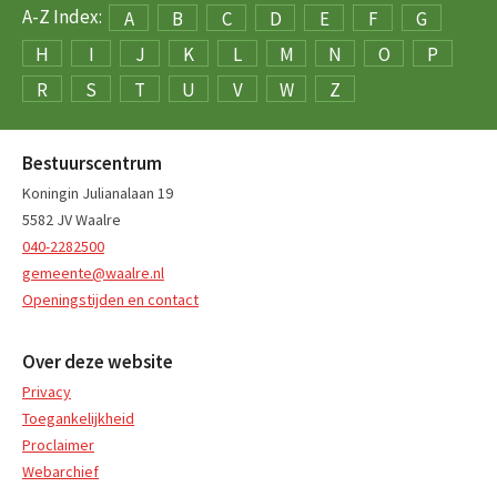
A-Z Index:
A
B
C
D
E
F
G
H
I
J
K
L
M
N
O
P
R
S
T
U
V
W
Z
Bestuurscentrum
Koningin Julianalaan 19
5582 JV Waalre
040-2282500
gemeente@waalre.nl
Openingstijden en contact
Over deze website
Privacy
Toegankelijkheid
Proclaimer
Webarchief