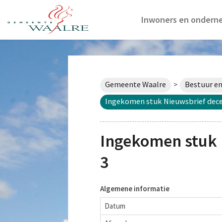
Inwoners en ondern
Gemeente Waalre
Bestuur en
>
Ingekomen stuk Nieuwsbrief dece
Ingekomen stuk 
3
Algemene informatie
Datum