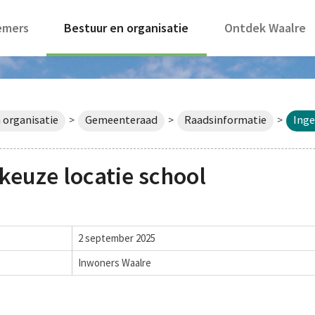
emers
Bestuur en organisatie
Ontdek Waalre
 organisatie
Gemeenteraad
Raadsinformatie
Inge
>
>
>
keuze locatie school
2 september 2025
Inwoners Waalre