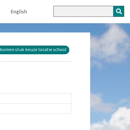
English
komen stuk keuze locatie school