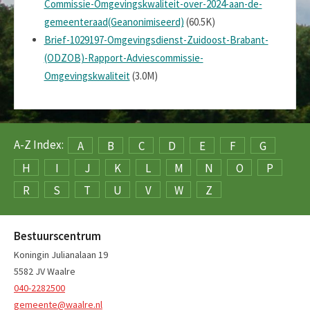
Commissie-Omgevingskwaliteit-over-2024-aan-de-
gemeenteraad(Geanonimiseerd)
(60.5K)
Brief-1029197-Omgevingsdienst-Zuidoost-Brabant-
(ODZOB)-Rapport-Adviescommissie-
Omgevingskwaliteit
(3.0M)
A-Z Index:
A
B
C
D
E
F
G
H
I
J
K
L
M
N
O
P
R
S
T
U
V
W
Z
Bestuurscentrum
Koningin Julianalaan 19
5582 JV Waalre
040-2282500
gemeente@waalre.nl