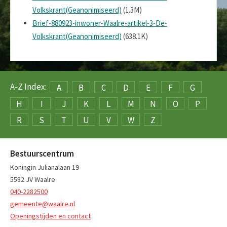
Volkskrant(Geanonimiseerd)
(1.3M)
Brief-880923-inwoner-Waalre-artikel-3-De-
Volkskrant(Geanonimiseerd)
(638.1K)
A-Z Index:
A
B
C
D
E
F
G
H
I
J
K
L
M
N
O
P
R
S
T
U
V
W
Z
Bestuurscentrum
Koningin Julianalaan 19
5582 JV Waalre
040-2282500
gemeente@waalre.nl
Openingstijden en contact