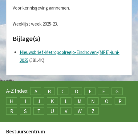
Voor kennisgeving aannemen.
Weeklijst week 2025-23.
Bijlage(s)
Nieuwsbrief-Metropoolregio-Eindhoven-(MRE)-juni-
2025
(581.4K)
A-Z Index:
A
B
C
D
E
F
G
H
I
J
K
L
M
N
O
P
R
S
T
U
V
W
Z
Bestuurscentrum