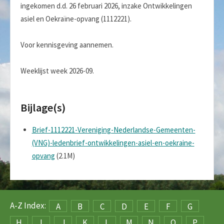
ingekomen d.d. 26 februari 2026, inzake Ontwikkelingen
asiel en Oekraïne-opvang (1112221).
Voor kennisgeving aannemen.
Weeklijst week 2026-09.
Bijlage(s)
Brief-1112221-Vereniging-Nederlandse-Gemeenten-
(VNG)-ledenbrief-ontwikkelingen-asiel-en-oekraine-
opvang
(2.1M)
A-Z Index:
A
B
C
D
E
F
G
H
I
J
K
L
M
N
O
P