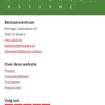
R
S
T
U
V
W
Z
Bestuurscentrum
Koningin Julianalaan 19
5582 JV Waalre
040-2282500
gemeente@waalre.nl
Openingstijden en contact
Over deze website
Privacy
Toegankelijkheid
Proclaimer
Webarchief
Volg ons