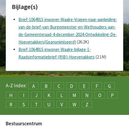
Bijlage(s)
Brief-1064915-inwoner-Waalre-Vragen-naar-aanleiding-
van-de-brief-van-Burgemeester-en-Wethouders-aan-
de-Gemeenteraad-4-december-2024-Ontwikkeling-De-
Hoevenakkers(Geanonimiseerd)
(26.2K)
Brief-1064915-inwoner-Waalre-bijlage-1-
Raadsinformatiebrief-(RIB)-Hoevenakkers
(2.1M)
A-Z Index:
A
B
C
D
E
F
G
H
I
J
K
L
M
N
O
P
R
S
T
U
V
W
Z
Bestuurscentrum