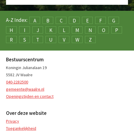
A-Z Index:
A
B
C
D
E
F
G
H
I
J
K
L
M
N
O
P
R
S
T
U
V
W
Z
Bestuurscentrum
Koningin Julianalaan 19
5582 JV Waalre
040-2282500
gemeente@waalre.nl
Openingstijden en contact
Over deze website
Privacy
Toegankelijkheid