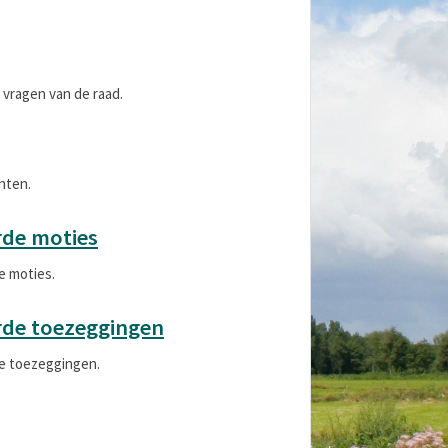
e vragen van de raad.
nten.
rde moties
e moties.
rde toezeggingen
de toezeggingen.