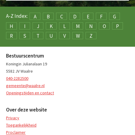
A-Z Index:
A
B
C
D
E
F
G
H
I
J
K
L
M
N
O
P
R
S
T
U
V
W
Z
Bestuurscentrum
Koningin Julianalaan 19
5582 JV Waalre
040-2282500
gemeente@waalre.nl
Openingstijden en contact
Over deze website
Privacy
Toegankelijkheid
Proclaimer