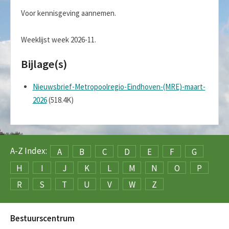
Voor kennisgeving aannemen.
Weeklijst week 2026-11.
Bijlage(s)
Nieuwsbrief-Metropoolregio-Eindhoven-(MRE)-maart-
2026
(518.4K)
A-Z Index:
A
B
C
D
E
F
G
H
I
J
K
L
M
N
O
P
R
S
T
U
V
W
Z
Bestuurscentrum