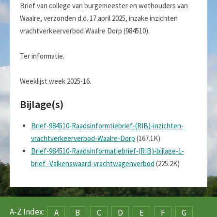
Brief van college van burgemeester en wethouders van
Waalre, verzonden d.d. 17 april 2025, inzake inzichten
vrachtverkeerverbod Waalre Dorp (984510).
Ter informatie.
Weeklijst week 2025-16.
Bijlage(s)
Brief-984510-Raadsinformtiebrief-(RIB)-inzichten-
vrachtverkeerverbod-Waalre-Dorp
(167.1K)
Brief-984510-Raadsinformatiebrief-(RIB)-bijlage-1-
brief -Valkenswaard-vrachtwagenverbod
(225.2K)
A-Z Index:
A
B
C
D
E
F
G