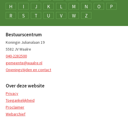
H
I
J
K
L
M
N
O
P
R
S
T
U
V
W
Z
Bestuurscentrum
Koningin Julianalaan 19
5582 JV Waalre
040-2282500
gemeente@waalre.nl
Openingstijden en contact
Over deze website
Privacy
Toegankelijkheid
Proclaimer
Webarchief