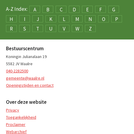
A-Z Index:
A
B
C
D
E
F
G
H
I
J
K
L
M
N
O
P
R
S
T
U
V
W
Z
Bestuurscentrum
Koningin Julianalaan 19
5582 JV Waalre
040-2282500
gemeente@waalre.nl
Openingstijden en contact
Over deze website
Privacy
Toegankelijkheid
Proclaimer
Webarchief