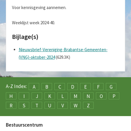
Voor kennisgeving aannemen.
Weeklijst week 2024-40.
Bijlage(s)
Nieuwsbrief-Vereniging-Brabantse-Gemeenten-
(VNG)-oktober-2024
(629.3K)
A-Z Index:
A
B
C
D
E
F
G
H
I
J
K
L
M
N
O
P
R
S
T
U
V
W
Z
Bestuurscentrum