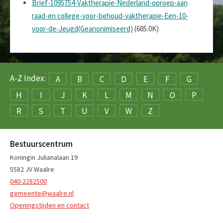
Brief-1095754-Vaktherapie-Nederland-oproep-aan
raad-en college-voor-behoud-vaktherapie-Een-10-
voor-de-Jeugd(Geanonimiseerd)
(685.0K)
A-Z Index:
A
B
C
D
E
F
G
H
I
J
K
L
M
N
O
P
R
S
T
U
V
W
Z
Bestuurscentrum
Koningin Julianalaan 19
5582 JV Waalre
040-2282500
gemeente@waalre.nl
Openingstijden en contact