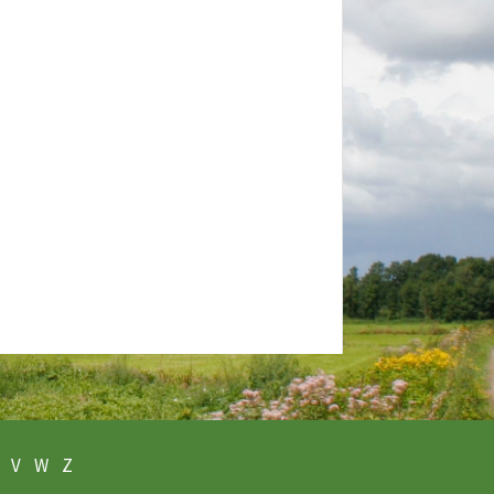
V
W
Z