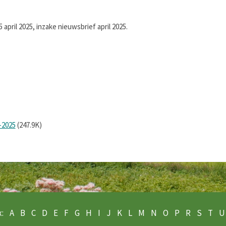
april 2025, inzake nieuwsbrief april 2025.
-2025
(247.9K)
:
A
B
C
D
E
F
G
H
I
J
K
L
M
N
O
P
R
S
T
U