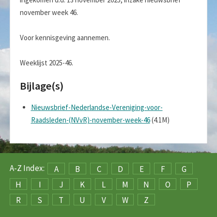
november week 46.
Voor kennisgeving aannemen.
Weeklijst 2025-46.
Bijlage(s)
Nieuwsbrief-Nederlandse-Vereniging-voor-
Raadsleden-(NVvR)-november-week-46
(4.1M)
A-Z Index:
A
B
C
D
E
F
G
H
I
J
K
L
M
N
O
P
R
S
T
U
V
W
Z