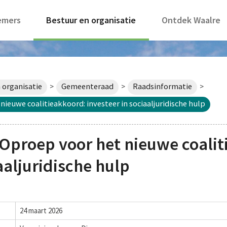
emers
Bestuur en organisatie
Ontdek Waalre
 organisatie
Gemeenteraad
Raadsinformatie
>
>
>
euwe coalitieakkoord: investeer in sociaaljuridische hulp
Oproep voor het nieuwe coalit
aaljuridische hulp
24 maart 2026