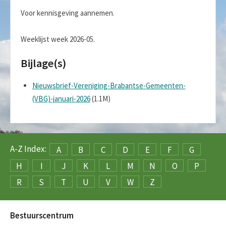
Voor kennisgeving aannemen.
Weeklijst week 2026-05.
Bijlage(s)
Nieuwsbrief-Vereniging-Brabantse-Gemeenten-
(VBG)-januari-2026
(1.1M)
A-Z Index:
A
B
C
D
E
F
G
H
I
J
K
L
M
N
O
P
R
S
T
U
V
W
Z
Bestuurscentrum