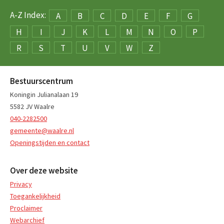
A-Z Index:
A
B
C
D
E
F
G
H
I
J
K
L
M
N
O
P
R
S
T
U
V
W
Z
Bestuurscentrum
Koningin Julianalaan 19
5582 JV Waalre
040-2282500
gemeente@waalre.nl
Openingstijden en contact
Over deze website
Privacy
Toegankelijkheid
Proclaimer
Webarchief