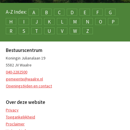
A-Z Index:
A
B
C
D
E
F
G
H
I
J
K
L
M
N
O
P
R
S
T
U
V
W
Z
Bestuurscentrum
Koningin Julianalaan 19
5582 JV Waalre
040-2282500
gemeente@waalre.nl
Openingstijden en contact
Over deze website
Privacy
Toegankelijkheid
Proclaimer