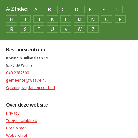
A-Z Index:
A
B
C
D
E
F
G
H
I
J
K
L
M
N
O
P
R
S
T
U
V
W
Z
Bestuurscentrum
Koningin Julianalaan 19
5582 JV Waalre
040-2282500
gemeente@waalre.nl
Openingstijden en contact
Over deze website
Privacy
Toegankelijkheid
Proclaimer
Webarchief