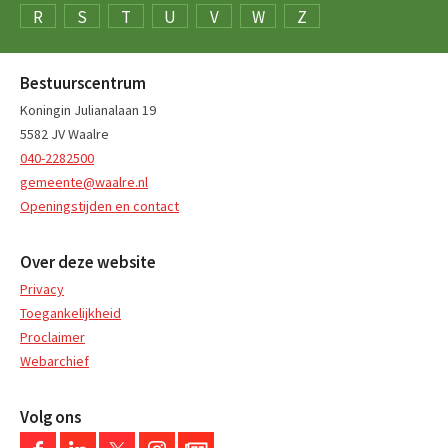
R
S
T
U
V
W
Z
Bestuurscentrum
Koningin Julianalaan 19
5582 JV Waalre
040-2282500
gemeente@waalre.nl
Openingstijden en contact
Over deze website
Privacy
Toegankelijkheid
Proclaimer
Webarchief
Volg ons