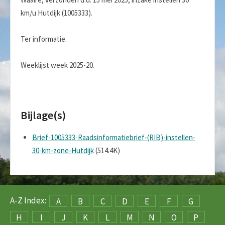
km/u Hutdijk (1005333).
Ter informatie.
Weeklijst week 2025-20.
Bijlage(s)
Brief-1005333-Raadsinformatiebrief-(RIB)-instellen-
30-km-zone-Hutdijk
(514.4K)
A-Z Index:
A
B
C
D
E
F
G
H
I
J
K
L
M
N
O
P