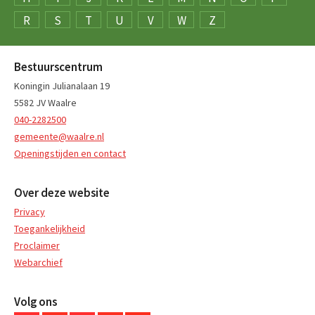
R
S
T
U
V
W
Z
Bestuurscentrum
Koningin Julianalaan 19
5582 JV Waalre
040-2282500
gemeente@waalre.nl
Openingstijden en contact
Over deze website
Privacy
Toegankelijkheid
Proclaimer
Webarchief
Volg ons