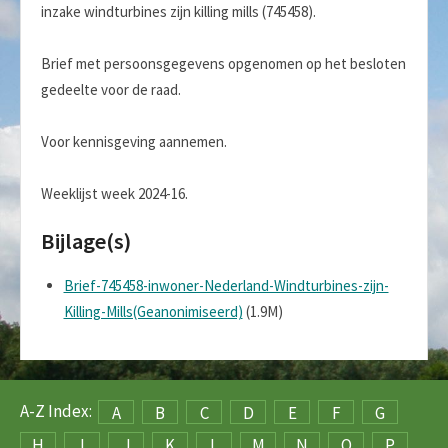
inzake windturbines zijn killing mills (745458).
Brief met persoonsgegevens opgenomen op het besloten
gedeelte voor de raad.
Voor kennisgeving aannemen.
Weeklijst week 2024-16.
Bijlage(s)
Brief-745458-inwoner-Nederland-Windturbines-zijn-
Killing-Mills(Geanonimiseerd)
(1.9M)
A-Z Index:
A
B
C
D
E
F
G
H
I
J
K
L
M
N
O
P