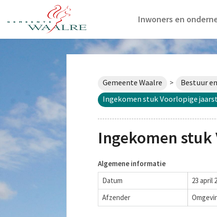
Inwoners en ondern
Gemeente Waalre
Bestuur en
>
Ingekomen stuk Voorlopige jaars
Ingekomen stuk 
Algemene informatie
Datum
23 april 
Afzender
Omgevin