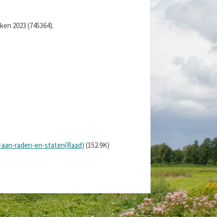
ken 2023 (745364).
-aan-raden-en-staten(Raad)
(152.9K)