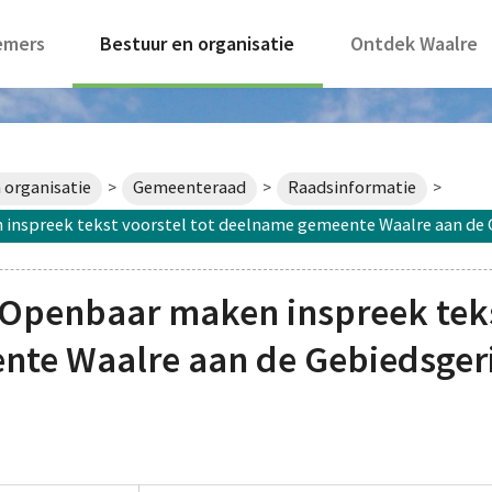
emers
Bestuur en organisatie
Ontdek Waalre
 organisatie
Gemeenteraad
Raadsinformatie
>
>
>
nspreek tekst voorstel tot deelname gemeente Waalre aan de 
Openbaar maken inspreek tekst
te Waalre aan de Gebiedsger