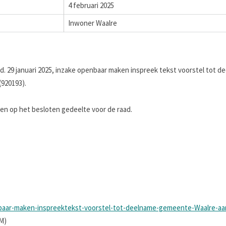
4 februari 2025
Inwoner Waalre
d. 29 januari 2025, inzake openbaar maken inspreek tekst voorstel tot
(920193).
 op het besloten gedeelte voor de raad.
baar-maken-inspreektekst-voorstel-tot-deelname-gemeente-Waalre-aa
M)