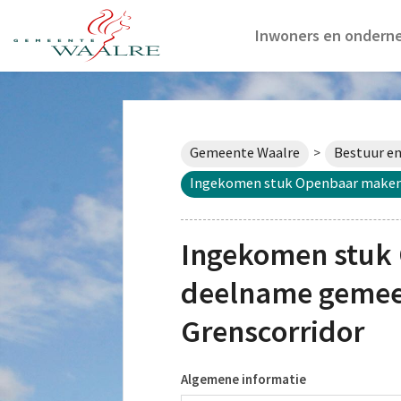
Inwoners en ondern
Gemeente Waalre
Bestuur en
>
Ingekomen stuk Openbaar maken i
Ingekomen stuk 
deelname gemeen
Grenscorridor
Algemene informatie