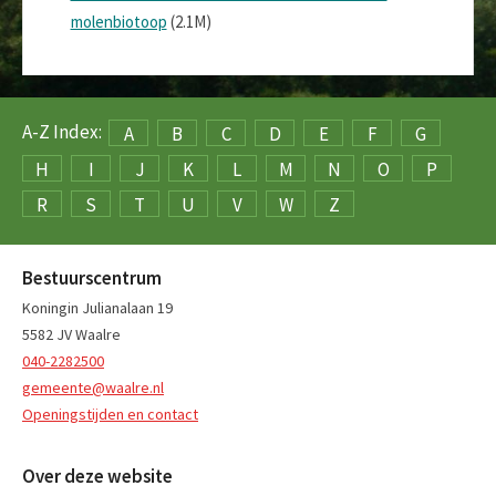
molenbiotoop
(2.1M)
A-Z Index:
A
B
C
D
E
F
G
H
I
J
K
L
M
N
O
P
R
S
T
U
V
W
Z
Bestuurscentrum
Koningin Julianalaan 19
5582 JV Waalre
040-2282500
gemeente@waalre.nl
Openingstijden en contact
Over deze website