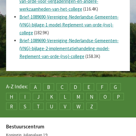
van-orde-voor-vergaderingen-en-andere-
werkzaamheden-van-het-college
(116.4K)
Brief-1089690-Vereniging-Nederlandse-Gemeenten-
(VNG)-bijlage-1-model-Reglement-van-orde-(rvo)-
college
(182.9K)
Brief-1089690-Vereniging-Nederlandse-Gemeenten-
(VNG)-bijlage-2-implementatiehandeling-model-
Reglement-van-orde-(rvo)-college
(158.3K)
A-Z Index:
A
B
C
D
E
F
G
H
I
J
K
L
M
N
O
P
R
S
T
U
V
W
Z
Bestuurscentrum
Koningin Julianalaan 19