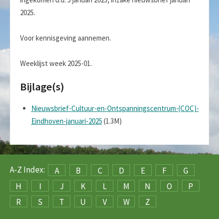
2025.
Voor kennisgeving aannemen.
Weeklijst week 2025-01.
Bijlage(s)
Nieuwsbrief-Cultuur-en-Ontspanningscentrum-(COC)-
Eindhoven-januari-2025
(1.3M)
A-Z Index:
A
B
C
D
E
F
G
H
I
J
K
L
M
N
O
P
R
S
T
U
V
W
Z