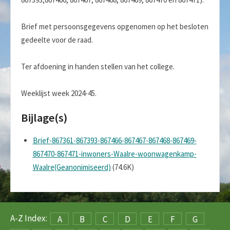
Brief met persoonsgegevens opgenomen op het besloten
gedeelte voor de raad.
Ter afdoening in handen stellen van het college.
Weeklijst week 2024-45.
Bijlage(s)
Brief-867361-867393-867466-867467-867468-867469-
867470-867471-inwoners-Waalre-woonwagenkamp-
Waalre(Geanonimiseerd)
(74.6K)
A-Z Index:
A
B
C
D
E
F
G