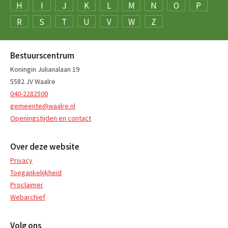
H
I
J
K
L
M
N
O
P
R
S
T
U
V
W
Z
Bestuurscentrum
Koningin Julianalaan 19
5582 JV Waalre
040-2282500
gemeente@waalre.nl
Openingstijden en contact
Over deze website
Privacy
Toegankelijkheid
Proclaimer
Webarchief
Volg ons