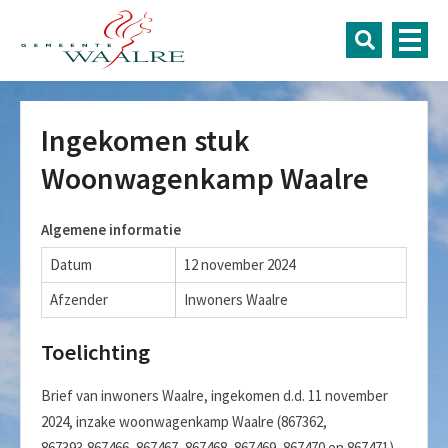
Ingekomen stuk
Woonwagenkamp Waalre
Algemene informatie
Datum
12 november 2024
Afzender
Inwoners Waalre
Toelichting
Brief van inwoners Waalre, ingekomen d.d. 11 november
2024, inzake woonwagenkamp Waalre (867362,
867393,867466, 867467, 867468, 867469, 867470 en 867471).