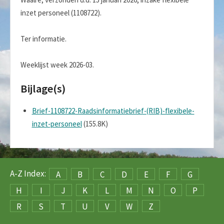
inzet personeel (1108722).
Ter informatie.
Weeklijst week 2026-03.
Bijlage(s)
Brief-1108722-Raadsinformatiebrief-(RIB)-flexibele-
inzet-personeel
(155.8K)
A-Z Index:
A
B
C
D
E
F
G
H
I
J
K
L
M
N
O
P
R
S
T
U
V
W
Z