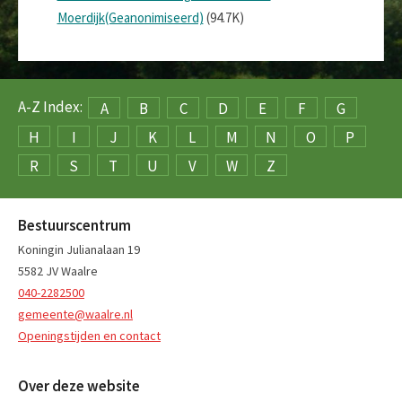
Moerdijk(Geanonimiseerd)
(94.7K)
A-Z Index:
A
B
C
D
E
F
G
H
I
J
K
L
M
N
O
P
R
S
T
U
V
W
Z
Bestuurscentrum
Koningin Julianalaan 19
5582 JV Waalre
040-2282500
gemeente@waalre.nl
Openingstijden en contact
Over deze website