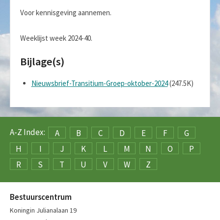
Voor kennisgeving aannemen.
Weeklijst week 2024-40.
Bijlage(s)
Nieuwsbrief-Transitium-Groep-oktober-2024
(247.5K)
A-Z Index:
A
B
C
D
E
F
G
H
I
J
K
L
M
N
O
P
R
S
T
U
V
W
Z
Bestuurscentrum
Koningin Julianalaan 19