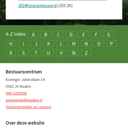
2024(Geanonimiseerd)
(355.2K)
A-Z Index:
A
B
C
D
E
F
G
H
I
J
K
L
M
N
O
P
R
S
T
U
V
W
Z
Bestuurscentrum
Koningin Julianalaan 19
5582 JV Waalre
040-2282500
gemeente@waalre.nl
Openingstijden en contact
Over deze website