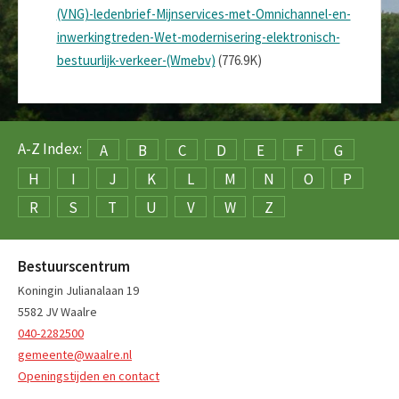
(VNG)-ledenbrief-Mijnservices-met-Omnichannel-en-
inwerkingtreden-Wet-modernisering-elektronisch-
bestuurlijk-verkeer-(Wmebv)
(776.9K)
A-Z Index:
A
B
C
D
E
F
G
H
I
J
K
L
M
N
O
P
R
S
T
U
V
W
Z
Bestuurscentrum
Koningin Julianalaan 19
5582 JV Waalre
040-2282500
gemeente@waalre.nl
Openingstijden en contact