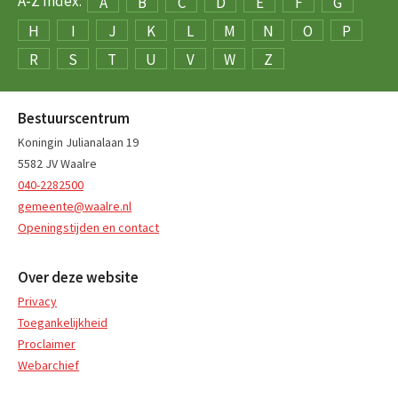
A-Z Index:
A
B
C
D
E
F
G
H
I
J
K
L
M
N
O
P
R
S
T
U
V
W
Z
Bestuurscentrum
Koningin Julianalaan 19
5582 JV Waalre
040-2282500
gemeente@waalre.nl
Openingstijden en contact
Over deze website
Privacy
Toegankelijkheid
Proclaimer
Webarchief