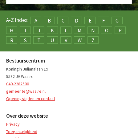
A-Z Index:
A
B
C
D
E
F
G
H
I
J
K
L
M
N
O
P
R
S
T
U
V
W
Z
Bestuurscentrum
Koningin Julianalaan 19
5582 JV Waalre
040-2282500
gemeente@waalre.nl
Openingstijden en contact
Over deze website
Privacy
Toegankelijkheid