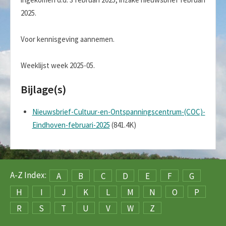
2025.
Voor kennisgeving aannemen.
Weeklijst week 2025-05.
Bijlage(s)
Nieuwsbrief-Cultuur-en-Ontspanningscentrum-(COC)-
Eindhoven-februari-2025
(841.4K)
A-Z Index:
A
B
C
D
E
F
G
H
I
J
K
L
M
N
O
P
R
S
T
U
V
W
Z