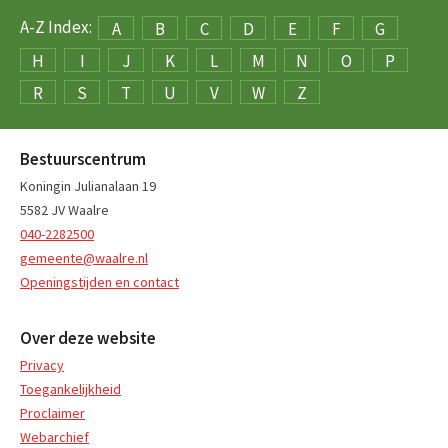
A-Z Index:
A
B
C
D
E
F
G
H
I
J
K
L
M
N
O
P
R
S
T
U
V
W
Z
Bestuurscentrum
Koningin Julianalaan 19
5582 JV Waalre
040-2282500
gemeente@waalre.nl
Openingstijden en contact
Over deze website
Privacy
Toegankelijkheid
Proclaimer
Webarchief