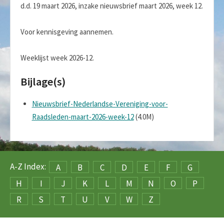
d.d. 19 maart 2026, inzake nieuwsbrief maart 2026, week 12.
Voor kennisgeving aannemen.
Weeklijst week 2026-12.
Bijlage(s)
Nieuwsbrief-Nederlandse-Vereniging-voor-
Raadsleden-maart-2026-week-12
(4.0M)
A-Z Index:
A
B
C
D
E
F
G
H
I
J
K
L
M
N
O
P
R
S
T
U
V
W
Z