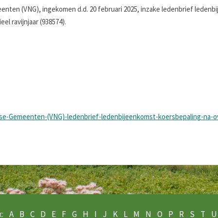
nten (VNG), ingekomen d.d. 20 februari 2025, inzake ledenbrief ledenb
l ravijnjaar (938574).
dse-Gemeenten-(VNG)-ledenbrief-ledenbijeenkomst-koersbepaling-na-
:
A
B
C
D
E
F
G
H
I
J
K
L
M
N
O
P
R
S
T
U