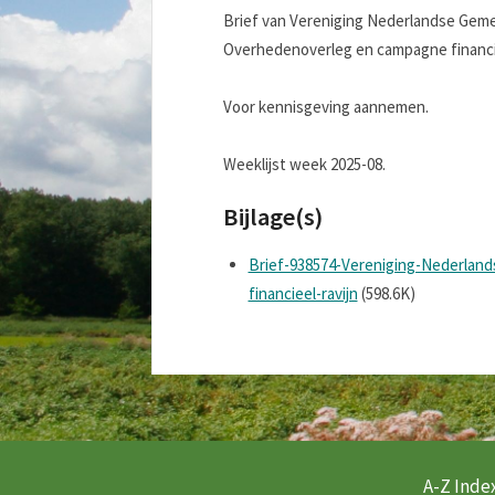
Brief van Vereniging Nederlandse Gemee
Overhedenoverleg en campagne financiee
Voor kennisgeving aannemen.
Weeklijst week 2025-08.
Bijlage(s)
Brief-938574-Vereniging-Nederlan
financieel-ravijn
(598.6K)
A-Z Index