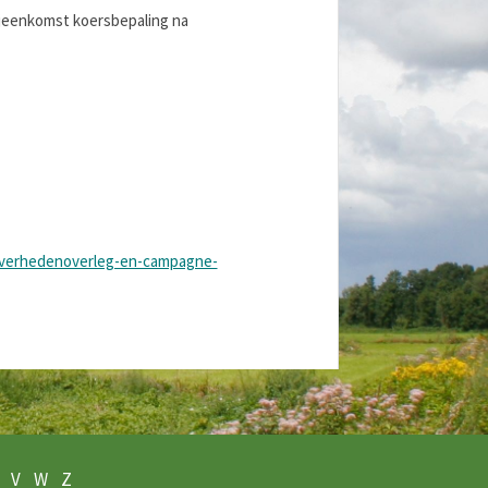
ijeenkomst koersbepaling na
overhedenoverleg-en-campagne-
V
W
Z