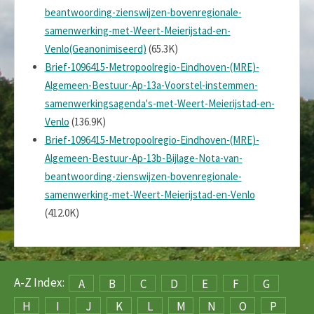
beantwoording-zienswijzen-bovenregionale-
samenwerking-met-Weert-Meierijstad-en-
Venlo(Geanonimiseerd)
(65.3K)
Brief-1096415-Metropoolregio-Eindhoven-(MRE)-
Algemeen-Bestuur-Ap-13a-Voorstel-instemmen-
samenwerkingsagenda's-met-Weert-Meierijstad-en-
Venlo
(136.9K)
Brief-1096415-Metropoolregio-Eindhoven-(MRE)-
Algemeen-Bestuur-Ap-13b-Bijlage-Nota-van-
beantwoording-zienswijzen-bovenregionale-
samenwerking-met-Weert-Meierijstad-en-Venlo
(412.0K)
A-Z Index:
A
B
C
D
E
F
G
H
I
J
K
L
M
N
O
P