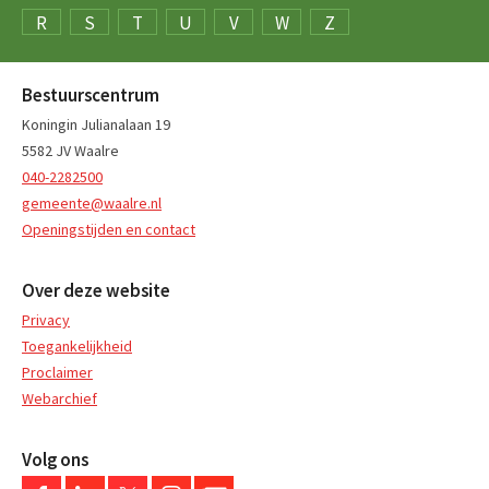
R
S
T
U
V
W
Z
Bestuurscentrum
Koningin Julianalaan 19
5582 JV Waalre
040-2282500
gemeente@waalre.nl
Openingstijden en contact
Over deze website
Privacy
Toegankelijkheid
Proclaimer
Webarchief
Volg ons