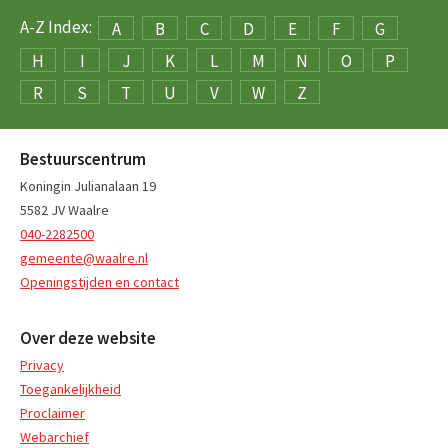
A-Z Index:
A
B
C
D
E
F
G
H
I
J
K
L
M
N
O
P
R
S
T
U
V
W
Z
Bestuurscentrum
Koningin Julianalaan 19
5582 JV Waalre
040-2282500
gemeente@waalre.nl
Openingstijden en contact
Over deze website
Privacy
Toegankelijkheid
Proclaimer
Webarchief