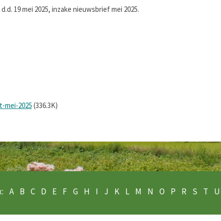
d. 19 mei 2025, inzake nieuwsbrief mei 2025.
t-mei-2025
(336.3K)
:
A
B
C
D
E
F
G
H
I
J
K
L
M
N
O
P
R
S
T
U