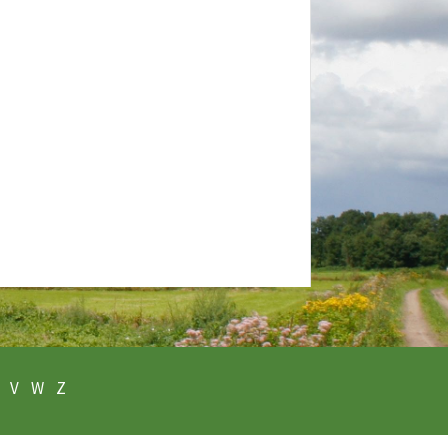
V
W
Z